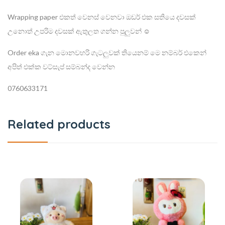
Wrapping paper එකත් වෙනස් වෙනවා ඔඩර් එක සතියෙ දවසක්
උනොත් උපරිම දවසක් ඇතුලත ගන්න පුලුවන් ☺
Order eka ගැන මොනවහරි ගැටලුවක් තියෙනම් මෙ නම්බර් එකෙන්
අපිත් එක්ක වට්සැප් සම්බන්ද වෙන්න
0760633171
Related products