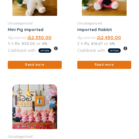
Uncategorized
Uncategorized
Mini Pig imported
Imported Rabbit
රු
රු
2,550.00
රු
රු
2,450.00
2,650.00
2,650.00
3 X
Rs. 850.00
or
6%
3 X
Rs. 816.67
or
6%
Cashback with
Cashback with
Read more
Read more
Uncategorized