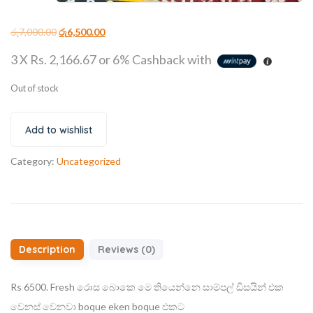
රු
7,000.00
රු
6,500.00
3 X
Rs. 2,166.67
or
6%
Cashback with
Out of stock
Add to wishlist
Category:
Uncategorized
Description
Reviews (0)
Rs 6500. Fresh රොස බොකෙ මෙ තියෙන්නෙ සාම්පල් ඩිසයින් එක
වෙනස් වෙනවා boque eken boque එකට