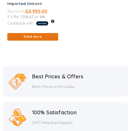
Imported Unicorn
රු
රු
3,950.00
4,190.00
3 X
Rs. 1,316.67
or
6%
Cashback with
Read more
Best Prices & Offers
Best Prices in Sri Lanka
100% Satisfaction
24/7 Amazing Support